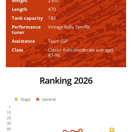
Weight
2500
Length
470
Tank capacity
180
Performance
Vintage Rally Terville
tuner
Assistance
Team SSP
Class
Classic Auto (moderate average)
87-96
Ranking 2026
Stage
General