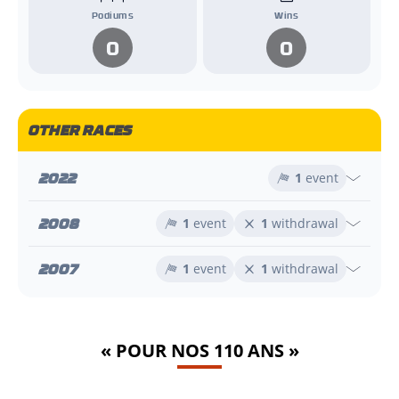
Podiums
Wins
0
0
OTHER RACES
2022
1
event
2008
1
event
1
withdrawal
2007
1
event
1
withdrawal
« POUR NOS 110 ANS »