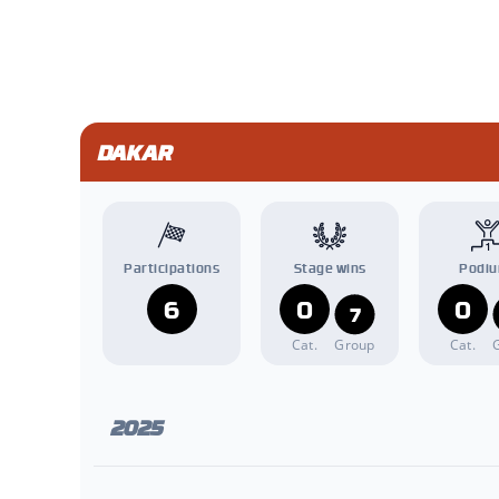
DAKAR
Participations
Stage wins
Podi
6
0
0
7
Cat.
Group
Cat.
2025