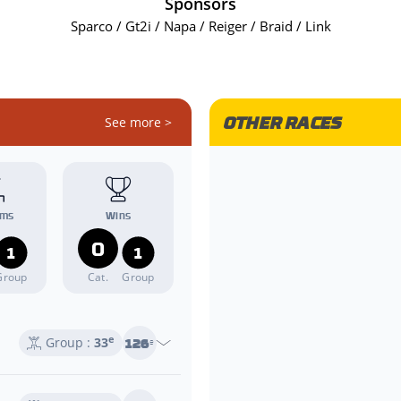
Sponsors
Sparco / Gt2i / Napa / Reiger / Braid / Link
OTHER RACES
See more >
ums
Wins
0
1
1
Group
Cat.
Group
e
126
Group :
33
e