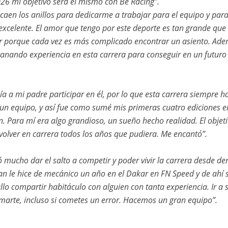
26 mi objetivo será el mismo con Be Racing”.
 caen los anillos para dedicarme a trabajar para el equipo y p
excelente. El amor que tengo por este deporte es tan grande que 
kar porque cada vez es más complicado encontrar un asiento. Ad
ganando experiencia en esta carrera para conseguir en un futuro
ía a mi padre participar en él, por lo que esta carrera siempre
n equipo, y así fue como sumé mis primeras cuatro ediciones en 
n. Para mí era algo grandioso, un sueño hecho realidad. El objeti
volver en carrera todos los años que pudiera. Me encantó”.
 mucho dar el salto a competir y poder vivir la carrera desde den
an le hice de mecánico un año en el Dakar en FN Speed y de ahí
ullo compartir habitáculo con alguien con tanta experiencia. Ir a
marte, incluso si cometes un error. Hacemos un gran equipo”.