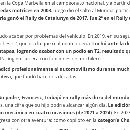
n la Copa Marbella en el campeonato nacional, y a partir 
uedas motrices en 2003.
Luego dio el salto al Mundial part
ría
ganó el Rally de Catalunya de 2017, fue 2º en el Rally 
udo acabar por problemas del vehículo. En 2019, en su segu
oches T2, que era lo que realmente quería.
Luchó ante la d
tapas, logrando acabar con un podio en T2, resultado qu
 Racing en carrera con funciones de mochilero.
edicó profesionalmente al automovilismo durante much
adera
, que fundó hace dos décadas.
 Su padre, Francesc, trabajó en rally más duro del mund
s, una cifra que su hijo podría alcanzar algún día.
La edición
mo mecánico en cuatro ocasiones (de 2021 a 2024)
. En 20
egresa con otra aventura: como copiloto en la
categoría Cha