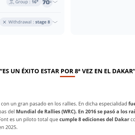
70
e
Group :
16
e
Withdrawal :
stage 8
“ES UN ÉXITO ESTAR POR 8ª VEZ EN EL DAKAR
 con un gran pasado en los rallies. En dicha especialidad
fue
bas del
Mundial de Rallies (WRC).
En 2016 se pasó a los ra
Font es un piloto total que
cumple 8 ediciones del Dakar
co
en 2025.