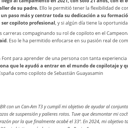
,
llegó al campamento en 2021, con solo 21 años, con el e
ller de su padre.
Ello le permitió tener la flexibilidad de c
r un paso más y centrar toda su dedicación a su formaci
 ser copiloto profesional
, y si algún día tiene la oportuni
as carreras compaginando su rol de copiloto en el Campeo
aid
. Eso le ha permitido enfocarse en su pasión real de co
 Font para aprender de una persona con tanta experiencia 
ona que le ayudó a entrar en el mundo de copilotaje y q
e España como copiloto de Sebastián Guayasamin
 BBR con un Can-Am T3 y cumplí mi objetivo de ayudar al conjunto
zos de suspensión y palieres rotos. Tuve que desmontar mi coche
azón por la que finalmente acabé el 33º. En 2024, mi objetivo 