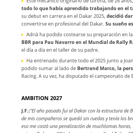
Este mecánico originario de Girona, de 26 años
todo lo que había aprendido trabajando en el ta
su debut en carrera en el Dakar 2025,
decidió da
convertirse en profesional del Dakar.
Su sueño es
Adrià ha podido costearse su preparación en l
BBR para Pau Navarro en el Mundial de Rally R
el día a día en el taller de su padre.
Ha entrenado durante todo el 2025 junto a Joan
podido sumar al lado de
Bertrand Marco, la pers
Racing. A su vez, ha disputado el campeonato d
AMBITION 2027
J.F.:
“El año pasado fui al Dakar con la estructura de
de mis compañeros se quedó sin ruedas y tenía los bra
eso me costó una penalización de muchísimas horas, r