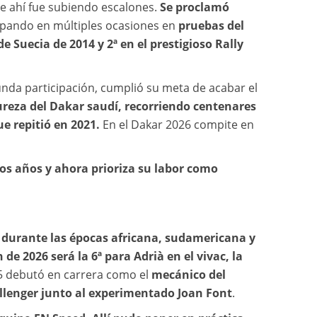
de ahí fue subiendo escalones.
Se proclamó
icipando en múltiples ocasiones en
pruebas del
de Suecia de 2014 y 2ª en el prestigioso Rally
nda participación, cumplió su meta de acabar el
ureza del Dakar saudí, recorriendo centenares
e repitió en 2021.
En el Dakar 2026 compite en
os años y
ahora prioriza su labor como
o durante las épocas africana, sudamericana y
 de 2026 será la 6ª para Adrià en el vivac, la
25 debutó en carrera como el
mecánico del
llenger junto al experimentado Joan Font
.