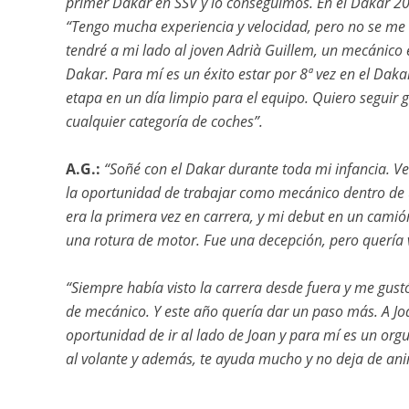
primer Dakar en SSV y lo conseguimos. En el Dakar 20
“Tengo mucha experiencia y velocidad, pero no se me
tendré a mi lado al joven Adrià Guillem, un mecánico 
Dakar. Para mí es un éxito estar por 8ª vez en el Da
etapa en un día limpio para el equipo. Quiero seguir 
cualquier categoría de coches”.
A.G.:
“Soñé con el Dakar durante toda mi infancia. Ve
la oportunidad de trabajar como mecánico dentro de u
era la primera vez en carrera, y mi debut en un camió
una rotura de motor. Fue una decepción, pero quería 
“Siempre había visto la carrera desde fuera y me gustó
de mecánico. Y este año quería dar un paso más. A Jo
oportunidad de ir al lado de Joan y para mí es un org
al volante y además, te ayuda mucho y no deja de ani