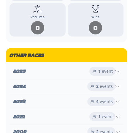
Podiums
Wins
0
0
OTHER RACES
2025
1
event
2024
2
events
2023
4
events
2021
1
event
2009
2
events