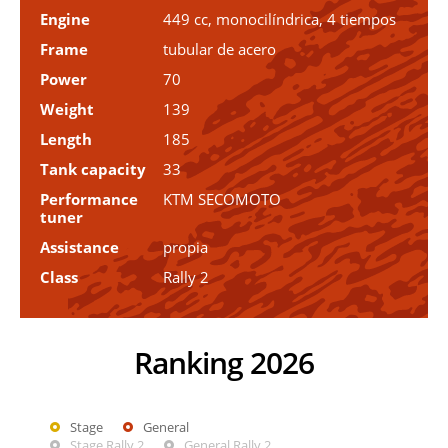
Engine
449 cc, monocilíndrica, 4 tiempos
Frame
tubular de acero
Power
70
Weight
139
Length
185
Tank capacity
33
Performance
KTM SECOMOTO
tuner
Assistance
propia
Class
Rally 2
Ranking 2026
Stage
General
Stage Rally 2
General Rally 2