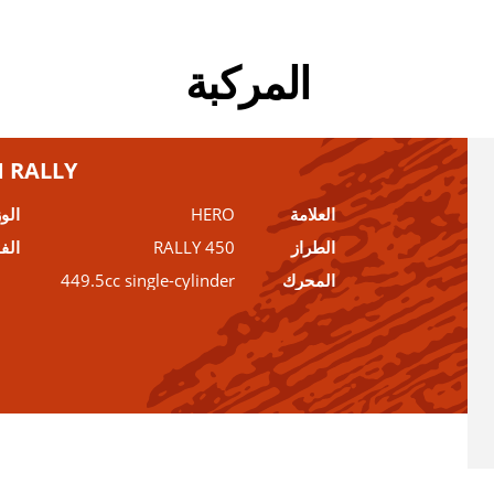
المركبة
 RALLY
العلامة
HERO
الو
الطراز
450 RALLY
الف
المحرك
449.5cc single-cylinder