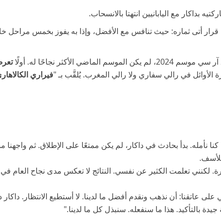
تيه بداكار مع اليابانيين انتهتا بالانسحاب.
 قرار أتى ثماره: حيث تنافس مع الأفضل، وإذا به يفوز بخمس مراحل خ
تعرض
أوائل في رالي سفاري ولا رالي المغرب. يُلقَّب بـ "
فيراري الكالاهار
الضبط ما كنا نأمله. بدأ بحادث في داكار، لم يكن ممتعًا على الإطلاق. ثم وا
لأسف.
 لكنني تعلمت الكثير عن نفسي. النتائج لا تعكس مدى نجاح العام في ت
نهى كل العمل، والباقي على عاتقنا: أن نذهب ونقدم أفضل ما لدينا. لا أستطيع الانتظا
جيدة بالتأكيد. هذا ما سنفعله. سنبذل كل ما لدينا."