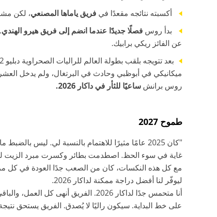
أكسبته نتائجه مقعدًا في
فريق ياماها المصنعي
، لكن مشارك
بدأ روس
فصلًا جديدًا عندما انضم إلى فريق هيرو الهندي
.
عن الفائز ريكي برابيك.
بعد تتويجه بلقب بطولة العالم للراليات الصحراوية دبليو 2 آر سي موسم 2024، لم يكن الموسم الماضي الأكثر نجاحًا له. أولًا
ميكانيكي في أبوظبي وحادث في البرتغال، ولم يدخل العشرة ال
روس برانش
ساعيًا للثأر في داكار 2026.
طموح 2027
"كان 2025 عامًا مثيرًا للاهتمام بالنسبة لي. ليس ب
غاية في سوء الحظ. اصطدمت بطائر وكسرت مبرد الزيت ل
مع كل هذه النكسات، كان من الصعب جدًا العودة في كل مرة.
ليوفّر لنا أفضل دراجة ممكنة لداكار 2026.
أنا متحمس جدًا لداكار 2026. الفريق أ
على خط البداية. سيكون راليًا لا يُصدق. الفريق يستحق نتيجة 