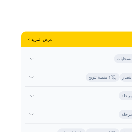
عرض المزيد >
نسحابات
نتصار
1
منصة تتويج
رحلة
رحلة