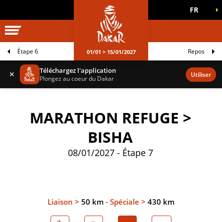
FR
UNIVERS DAKAR
JEUX OFFICIELS
Étape 6
Repos
01/01 > 15/01/2027
Téléchargez l'application
✕
Utiliser
Plongez au coeur du Dakar
MARATHON REFUGE >
BISHA
08/01/2027 - Étape 7
Liaison >
50 km
-
Spéciale >
430 km