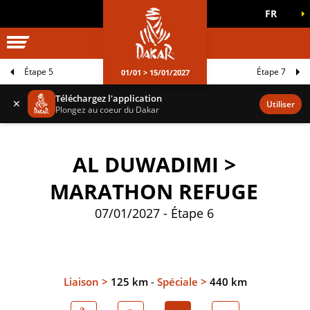
FR
UNIVERS DAKAR
JEUX OFFICIELS
Étape 5
Étape 7
01/01 > 15/01/2027
Téléchargez l'application
✕
Utiliser
Plongez au coeur du Dakar
AL DUWADIMI >
MARATHON REFUGE
07/01/2027 - Étape 6
Liaison >
125 km
-
Spéciale >
440 km