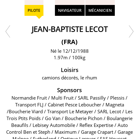
PILOTE
NAVIGATEUR
MÉCANICIEN
JEAN-BAPTISTE LECOT
(FRA)
Né le 12/12/1988
1.97m / 100kg
Loisirs
camions décorés, le rhum
Sponsors
Normandie Fruit / Multi Fruit / SARL Passilly / Plessis /
Transport FLJ / Cabinet Pesce Leboucher / Magneta
/Boucherie Viard / Transport Le Metayer / SARL Lecot / Les
Trois Ptits Poids / Go Van / Boucherie Pichon / Boulangerie
Beaufils / Lebisey Automobile / Reflex Expertise / Auto
Control Ben et Steph / Maximum / Garage Crapart / Garage
Malnoe / Sutherland / Optique Leroyer / SAS Housset