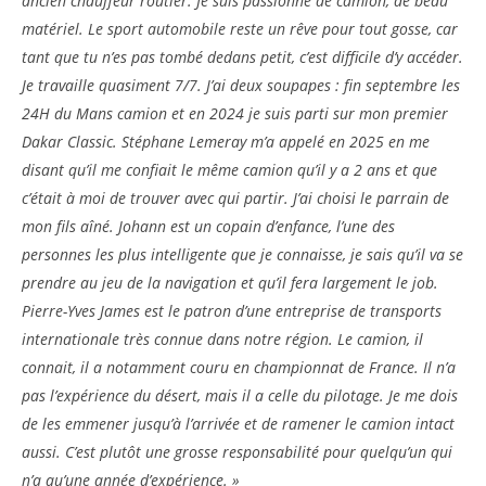
ancien chauffeur routier. Je suis passionné de camion, de beau
matériel. Le sport automobile reste un rêve pour tout gosse, car
tant que tu n’es pas tombé dedans petit, c’est difficile d’y accéder.
Je travaille quasiment 7/7. J’ai deux soupapes : fin septembre les
24H du Mans camion et en 2024 je suis parti sur mon premier
Dakar Classic. Stéphane Lemeray m’a appelé en 2025 en me
disant qu’il me confiait le même camion qu’il y a 2 ans et que
c’était à moi de trouver avec qui partir. J’ai choisi le parrain de
mon fils aîné. Johann est un copain d’enfance, l’une des
personnes les plus intelligente que je connaisse, je sais qu’il va se
prendre au jeu de la navigation et qu’il fera largement le job.
Pierre-Yves James est le patron d’une entreprise de transports
internationale très connue dans notre région. Le camion, il
connait, il a notamment couru en championnat de France. Il n’a
pas l’expérience du désert, mais il a celle du pilotage. Je me dois
de les emmener jusqu’à l’arrivée et de ramener le camion intact
aussi. C’est plutôt une grosse responsabilité pour quelqu’un qui
n’a qu’une année d’expérience. »