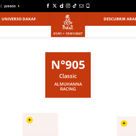
JUEGOS
UNIVERSO DAKAR
DESCUBRIR ARAB
01/01 > 15/01/2027
N°905
Classic
ALMUHANNA
RACING
+
+