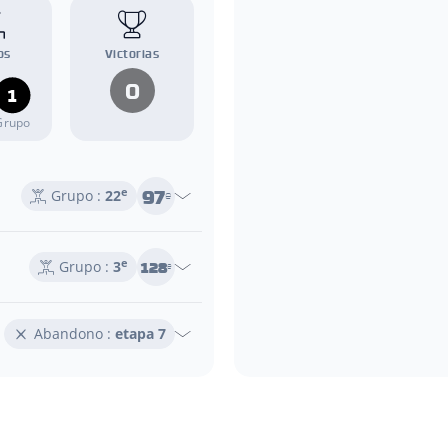
os
Victorias
0
1
Grupo
97
e
Grupo :
22
e
e
128
Grupo :
3
e
Abandono :
etapa 7