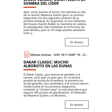
SOMBRA DEL LÍDER
Ayer, como premio al honor tras retirarse un día
de la carrera, Maxence Gublin ganó su primera
etapa (tras sus dos segundos puestos de la
primera semana). En la general, el otro Defender
del lituano Karolis Raišys se mantiene en cabeza.
Su perseguidor más inmediato es el Porsche de
Juan Morera, pero la 10ª etapa podría cambiarlo
todo y...
En directo
Últimas noticias - 12/01 10:11 [GMT +3] - Classic
DAKAR CLASSIC: MUCHO
ALBOROTO EN LAS DUNAS
El Dakar Classic, que avanza en paralelo a la
carrera, vivió ayer un gran giro. En la tercera
prueba de dunas de la semana, la primera con
dunas grandes, dos candidatos a la victoria dieron
media vuelta en los primeros waypoints,
tomando la “chicken way”, la ruta alternativa que
supone 300 puntos de penalización. El Defender
de Maxence Gublin y el Montero...
En directo