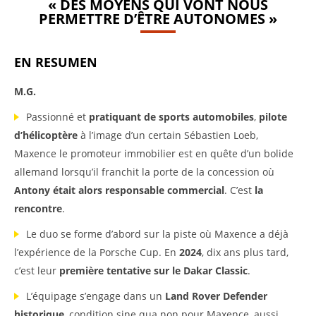
« DES MOYENS QUI VONT NOUS
PERMETTRE D’ÊTRE AUTONOMES »
EN RESUMEN
M.G.
Passionné et
pratiquant de sports automobiles
,
pilote
d’hélicoptère
à l’image d’un certain Sébastien Loeb,
Maxence le promoteur immobilier est en quête d’un bolide
allemand lorsqu’il franchit la porte de la concession où
Antony était alors responsable commercial
. C’est
la
rencontre
.
Le duo se forme d’abord sur la piste où Maxence a déjà
l’expérience de la Porsche Cup. En
2024
, dix ans plus tard,
c’est leur
première tentative sur le Dakar Classic
.
L’équipage s’engage dans un
Land Rover Defender
historique
, condition sine qua non pour Maxence, aussi