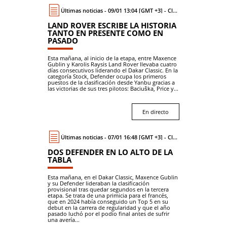
Últimas noticias - 09/01 13:04 [GMT +3] - Classic
LAND ROVER ESCRIBE LA HISTORIA
TANTO EN PRESENTE COMO EN
PASADO
Esta mañana, al inicio de la etapa, entre Maxence
Gublin y Karolis Raysis Land Rover llevaba cuatro
días consecutivos liderando el Dakar Classic. En la
categoría Stock, Defender ocupa los primeros
puestos de la clasificación desde Yanbu gracias a
las victorias de sus tres pilotos: Baciuška, Price y...
En directo
Últimas noticias - 07/01 16:48 [GMT +3] - Classic
DOS DEFENDER EN LO ALTO DE LA
TABLA
Esta mañana, en el Dakar Classic, Maxence Gublin
y su Defender lideraban la clasificación
provisional tras quedar segundos en la tercera
etapa. Se trata de una primicia para el francés,
que en 2024 había conseguido un Top 5 en su
debut en la carrera de regularidad y que el año
pasado luchó por el podio final antes de sufrir
una avería...