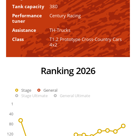
Tank capacity
380
Performance
Century Racing
tuner
Assistance
TH-Trucks
Class
T1.2 Prototype Cross-Country Cars
4x2
Ranking 2026
Stage
General
Stage Ultimate
General Ultimate