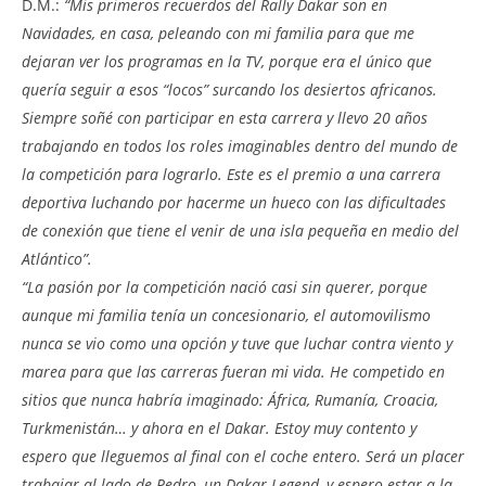
D.M.:
“Mis primeros recuerdos del Rally Dakar son en
Navidades, en casa, peleando con mi familia para que me
dejaran ver los programas en la TV, porque era el único que
quería seguir a esos “locos” surcando los desiertos africanos.
Siempre soñé con participar en esta carrera y llevo 20 años
trabajando en todos los roles imaginables dentro del mundo de
la competición para lograrlo. Este es el premio a una carrera
deportiva luchando por hacerme un hueco con las dificultades
de conexión que tiene el venir de una isla pequeña en medio del
Atlántico”.
“La pasión por la competición nació casi sin querer, porque
aunque mi familia tenía un concesionario, el automovilismo
nunca se vio como una opción y tuve que luchar contra viento y
marea para que las carreras fueran mi vida. He competido en
sitios que nunca habría imaginado: África, Rumanía, Croacia,
Turkmenistán… y ahora en el Dakar. Estoy muy contento y
espero que lleguemos al final con el coche entero. Será un placer
trabajar al lado de Pedro, un Dakar Legend, y espero estar a la