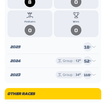
8
0
Podiums
Wins
0
0
18
2025
e
52
2024
e
Group :
12
e
2023
e
110
Group :
34
e
OTHER RACES