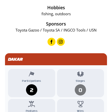
Hobbies
fishing, outdoors
Sponsors
Toyota Gazoo / Toyota SA / INGCO Tools / USN
DAKAR
Participations
Stages
2
0
Podiums
Wins