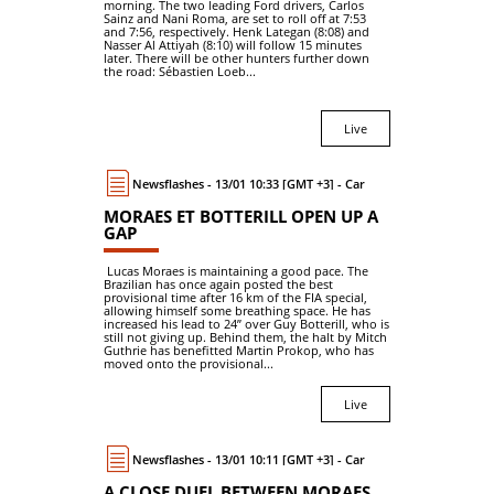
morning. The two leading Ford drivers, Carlos
Sainz and Nani Roma, are set to roll off at 7:53
and 7:56, respectively. Henk Lategan (8:08) and
Nasser Al Attiyah (8:10) will follow 15 minutes
later. There will be other hunters further down
the road: Sébastien Loeb...
Live
Newsflashes - 13/01 10:33 [GMT +3] - Car
MORAES ET BOTTERILL OPEN UP A
GAP
Lucas Moraes is maintaining a good pace. The
Brazilian has once again posted the best
provisional time after 16 km of the FIA special,
allowing himself some breathing space. He has
increased his lead to 24’’ over Guy Botterill, who is
still not giving up. Behind them, the halt by Mitch
Guthrie has benefitted Martin Prokop, who has
moved onto the provisional...
Live
Newsflashes - 13/01 10:11 [GMT +3] - Car
A CLOSE DUEL BETWEEN MORAES