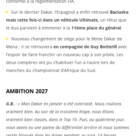
conforme à la réglementation FIA.
Sur le dernier Dakar, l’Espagnol a enfin retrouvé
Baciuska
mais cette fois-ci dans un véhicule Ultimate,
un Hilux que
le duo parvient à emmener à la
11ème place du général
.
Nouveau changement de siège pour le 8ème Dakar de
Mena : il se retrouvera
en compagnie de Guy Botterill
avec
l’espoir de faire franchir un nouveau cap à son pilote. Les
deux compères ont pu s’habituer l’un à l’autre lors de
manches du championnat d’Afrique du Sud.
AMBITION 2027
G.B.
: « Mon Dakar en janvier a été contrasté. Nous roulions
vraiment bien. Au soir de la troisième étape, nous étions
vraiment bien classés, dans le Top 10. Puis, au quatrième jour,
nous avons eu une panne du différentiel arrière et nous sommes
restés bloqués dans les dunes pendant, je crois, 14 heures.