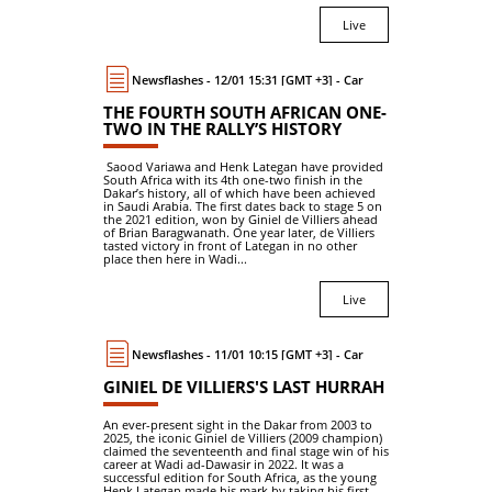
Live
Newsflashes - 12/01 15:31 [GMT +3] - Car
THE FOURTH SOUTH AFRICAN ONE-
TWO IN THE RALLY’S HISTORY
Saood Variawa and Henk Lategan have provided
South Africa with its 4th one-two finish in the
Dakar’s history, all of which have been achieved
in Saudi Arabia. The first dates back to stage 5 on
the 2021 edition, won by Giniel de Villiers ahead
of Brian Baragwanath. One year later, de Villiers
tasted victory in front of Lategan in no other
place then here in Wadi...
Live
Newsflashes - 11/01 10:15 [GMT +3] - Car
GINIEL DE VILLIERS'S LAST HURRAH
An ever-present sight in the Dakar from 2003 to
2025, the iconic Giniel de Villiers (2009 champion)
claimed the seventeenth and final stage win of his
career at Wadi ad-Dawasir in 2022. It was a
successful edition for South Africa, as the young
Henk Lategan made his mark by taking his first