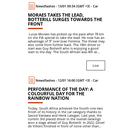
Newsflashes - 13/01 09:34 [GMT +3] - Car
MORAES TAKES THE LEAD,
BOTTERILL SURGES TOWARDS THE
FRONT
Lucas Moraes has picked up the pace after 78 km
on the FIA special to take the lead. He now has an
advantage of 9’’ over Joao Ferreira. The threat may
also come from further back. The 18th driver to
start was Guy Botterill who is enjoying a good
start to the day. The South African was 8th at...
Live
Newsflashes - 12/01 16:00 [GMT +3] - Car
PERFORMANCE OF THE DAY: A
COLOURFUL DAY FOR THE
RAINBOW NATION
Today, South Africa achieved the fourth one-two
finish of its history in the car category thanks to
Saood Variawa and Henk Lategan. Last year, the
current 3rd placed driver in the overall rankings
won a stage ahead of Guy Botterill. In 2022, Giniel
de Villiers finished in front of none other than...