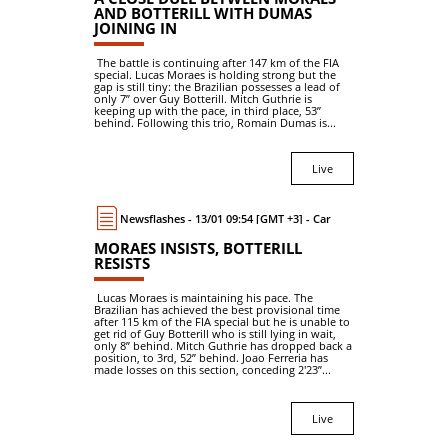
AND BOTTERILL WITH DUMAS
JOINING IN
The battle is continuing after 147 km of the FIA
special. Lucas Moraes is holding strong but the
gap is still tiny: the Brazilian possesses a lead of
only 7’’ over Guy Botterill. Mitch Guthrie is
keeping up with the pace, in third place, 53’’
behind. Following this trio, Romain Dumas is...
Live
Newsflashes - 13/01 09:54 [GMT +3] - Car
MORAES INSISTS, BOTTERILL
RESISTS
Lucas Moraes is maintaining his pace. The
Brazilian has achieved the best provisional time
after 115 km of the FIA special but he is unable to
get rid of Guy Botterill who is still lying in wait,
only 8’’ behind. Mitch Guthrie has dropped back a
position, to 3rd, 52’’ behind. Joao Ferreria has
made losses on this section, conceding 2'23’’...
Live