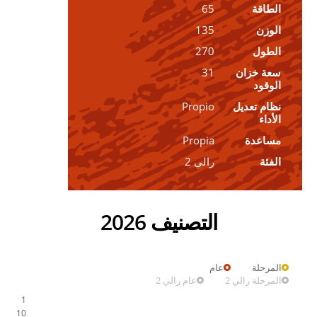
الطاقة
65
الوزن
135
الطول
270
سعة خزان
31
الوقود
نظام تعديل
Propio
الأداء
مساعدة
Propia
الفئة
رالي 2
التصنيف 2026
المرحلة
عام
المرحلة رالي 2
عام رالي 2