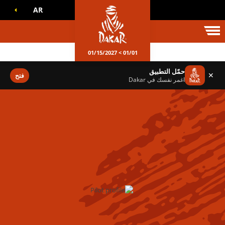
AR
الم داكار
01/01 > 01/15/2027
حمّل التطبيق
✕
فتح
اغمر نفسك في Dakar