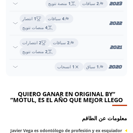
2023
2
سباقات
1
منصة تتويج
4
سباقات
1
انتصار
2022
4
منصات تتويج
2
سباقات
2
انتصارات
2021
2
منصات تتويج
2020
1
سباق
1
انسحاب
“QUIERO GANAR EN ORIGINAL BY
MOTUL, ES EL AÑO QUE MEJOR LLEGO”
معلومات عن الطاقم
Javier Vega es
odontólogo de profesión y ex esquiador