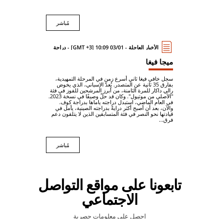
مُباشر
الأخبار العاجلة - 03/01 10:09 [GMT +3] - دراجة
ميجا فيغا
سجل خافي فيغا ثاني أسرع زمن في المرحلة التمهيدية،
بفارق 35 ثانية عن المتصدر. يُعدّ الإسباني، الذي يخوض
رالي داكار للمرة الثامنة، من أبرز المرشحين للفوز في فئة
"الأصلي من موتيول". وكان قد حلّ وصيفًا في نسخة 2023.
في العام الماضي، استبدل دراجته ياماها بدراجة كوف.
والآن، بعد أن أصبح أكثر درايةً بدراجته الصينية، يأمل في
قيادتها نحو النصر في فئة المتسابقين الذين لا يتلقون دعم
فرق...
مُباشر
تابعونا على مواقع التواصل
الاجتماعي
احصل على معلومات حصرية