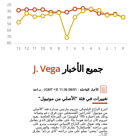
جميع الأخبار
J. Vega
الأخبار العاجلة - 08/01 11:36 [GMT +3] - دراجة
تغييرات في فئة "الأصلي من موتيول"
انتزع الدرّاج البلجيكي جيروم مارتيني صدارة فئة "الأصلي
من موتيول" للدراجين المُستقلين دون فرق دعم وصيانة
وذلك بعد اجتيازه 186 كيلومترًا من المرحلة الخاصة. يقود
جيروم الآن دراجة هوندا بناءً على طلب الوكيل الذي يتعامل
معه، وقد تفوق على الدرّاج الإسباني جوسيب بيدرو على
متن دراجته "هاسكفارنا" بفارق 1:25 دقيقة، والفِرنسي
بنيامين "بينجي" ميلو على متن دراجته "كاي تي إم" بفارق
1:37...