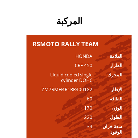
المركبة
RSMOTO RALLY TEAM
العلامة
HONDA
الطراز
CRF 450
المحرك
Liquid cooled single
cylinder DOHC
الإطار
ZM7RMH4R1RR400182
الطاقة
60
الوزن
170
الطول
220
سعة خزان
34
الوقود