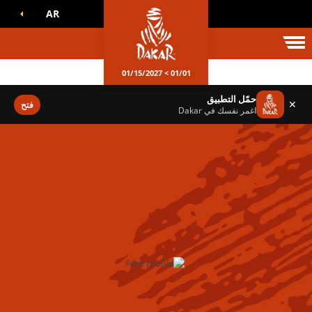
AR
الم داكار
01/01 > 01/15/2027
حمّل التطبيق
✕
فتح
اغمر نفسك في Dakar