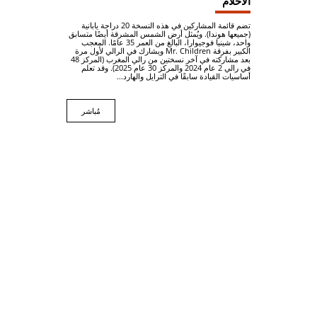
الأحلام"
تضم قائمة المشاركين في هذه النسخة 20 دراجة يابانية
(جميعها هوندا). ويُمثل أرض الشمس المشرقة أيضًا متسابق
واحد، شينيا فوجيوارا، البالغ من العمر 35 عامًا. المعجب
الكبير بفرقة Mr. Children ويشارك في الرالي لأول مرة
بعد مشاركته في آخر نسختين من رالي المغرب (المركز 48
في رالي 2 عام 2024 والمركز 30 عام 2025). وقد تعلم
أساسيات القيادة سابقًا في الترايل والهارد...
مُباشر