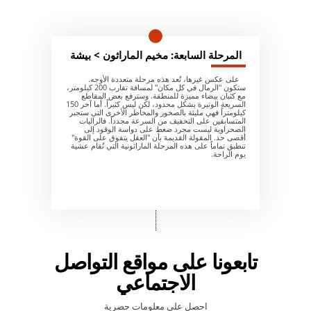
المرحلة السابعة: مخيم الماراثون > بيشة
على عكس غيرها، تُعد هذه مرحلة متعددة الأوجه.
ستكون "الرمال في كل مكان" لمسافة تقارب 200 كيلومتر،
مع كثبان بيضاء مميزة للمنطقة. وسترفع بعض المقاطع
السريعة الوتيرة بشكل محدود، لكن ليس كثيراً. أما آخر 150
كيلومتراً فهي مليئة بالصخور والمخاطر الأخرى التي ستجبر
المتسابقين على التخفيف من السرعة مجدداً. فالراليات
الصحراوية ليست مجرد ضغط على دواسة الوقود إلى
أقصى حد. المقولة القديمة بأن "العقل يتفوق على القوة"
تنطبق تماماً على هذه المرحلة الماراثونية التي تُقام عشية
يوم الراحة.
تابعونا على مواقع التواصل
الاجتماعي
احصل على معلومات حصرية