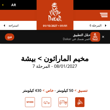
AR
الم داكار
المرحلة 6
استراحة
01/01 > 01/15/2027
حمّل التطبيق
✕
فتح
اغمر نفسك في Dakar
مخيم الماراثون > بيشة
08/01/2027 - المرحلة 7
تنسيق >
50 كيلومتر
-
خاص >
430 كيلومتر
M1000