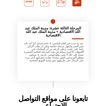
M1000
المرحلة الثالثة عشرة: مدينة الملك عبد
الله الاقتصادية > مدينة الملك عبد الله
الاقتصادية
بعد ما حدث في العام الماضي، لا حاجة لتذكير أيّ أحد بأنه
حتى أقصر وأسهل مرحلة ختامية يمكن أن تقلب الرالي
رأساً على عقب. وعلى الرغم من أن المفاجآت في
اللحظات الأخيرة ممكنة في هذه المرحلة الخاصة القصيرة
نسبياً، فإن ذلك لا يعني توقع فوضى عارمة، إذ سيكون
معظم المرشحين للفوز سعداء بقيادة سياراتهم لآخر مرة
على الرمال على طريقهم نحو منصة التتويج الختامية.
تابعونا على مواقع التواصل
الاجتماعي