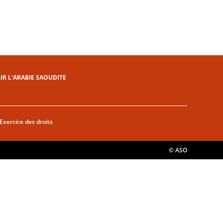
R L'ARABIE SAOUDITE
Exercice des droits
© ASO