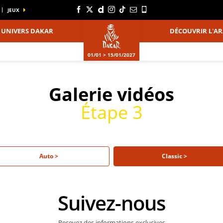
JEUX
UNIVERS DAKAR
DÉCOUVRIR L'AR
01/01 > 15/01/2027
Galerie vidéos
Étape 3
Auto >
Classic >
Suivez-nous
Recevez des informations exclusives