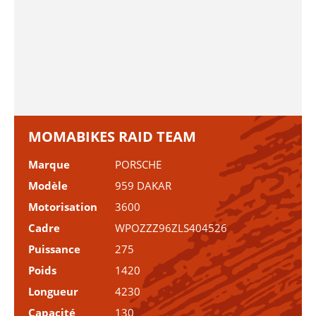
MOMABIKES RAID TEAM
Marque
PORSCHE
Modèle
959 DAKAR
Motorisation
3600
Cadre
WPOZZZ96ZLS404526
Puissance
275
Poids
1420
Longueur
4230
Capacité
130