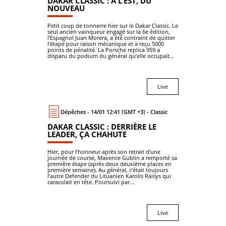
DAKAR CLASSIC : À L’EST, DU
NOUVEAU
Petit coup de tonnerre hier sur le Dakar Classic. Le
seul ancien vainqueur engagé sur la 6e édition,
l’Espagnol Juan Morera, a été contraint de quitter
l’étape pour raison mécanique et a reçu 5000
points de pénalité. La Porsche replica 959 a
disparu du podium du général qu’elle occupait...
Live
Dépêches - 14/01 12:41 [GMT +3] - Classic
DAKAR CLASSIC : DERRIÈRE LE
LEADER, ÇA CHAHUTE
Hier, pour l’honneur après son retrait d’une
journée de course, Maxence Gublin a remporté sa
première étape (après deux deuxième places en
première semaine). Au général, c’était toujours
l’autre Defender du Lituanien Karolis Raisys qui
caracolait en tête. Poursuivi par...
Live