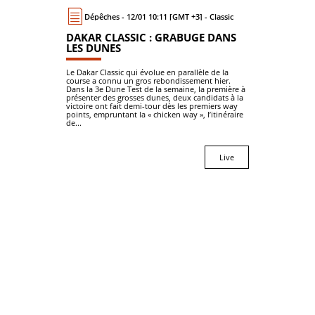
Dépêches - 12/01 10:11 [GMT +3] - Classic
DAKAR CLASSIC : GRABUGE DANS
LES DUNES
Le Dakar Classic qui évolue en parallèle de la
course a connu un gros rebondissement hier.
Dans la 3e Dune Test de la semaine, la première à
présenter des grosses dunes, deux candidats à la
victoire ont fait demi-tour dès les premiers way
points, empruntant la « chicken way », l’itinéraire
de...
Live