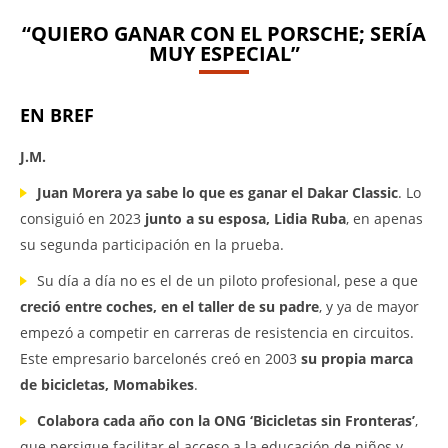
“QUIERO GANAR CON EL PORSCHE; SERÍA
MUY ESPECIAL”
EN BREF
J.M.
Juan Morera ya sabe lo que es ganar el Dakar Classic
. Lo
consiguió en 2023
junto a su esposa, Lidia Ruba
, en apenas
su segunda participación en la prueba.
Su día a día no es el de un piloto profesional, pese a que
creció entre coches, en el taller de su padre
, y ya de mayor
empezó a competir en carreras de resistencia en circuitos.
Este empresario barcelonés creó en 2003
su propia marca
de bicicletas, Momabikes
.
Colabora cada año con la ONG ‘Bicicletas sin Fronteras’
,
que persigue facilitar el acceso a la educación de niños y