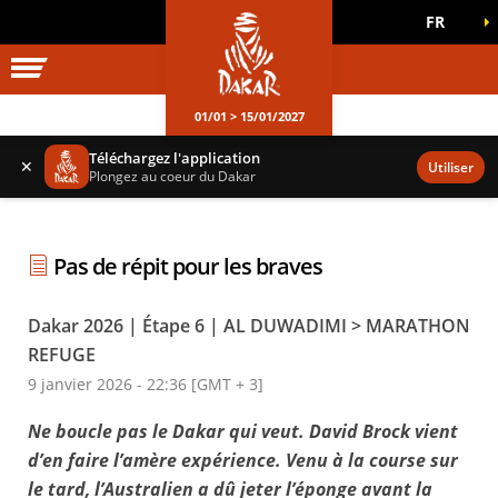
FR
UNIVERS DAKAR
JEUX OFFICIELS
01/01 > 15/01/2027
Téléchargez l'application
✕
Utiliser
Plongez au coeur du Dakar
Pas de répit pour les braves
Dakar 2026 | Étape 6 | AL DUWADIMI > MARATHON
REFUGE
9 janvier 2026 - 22:36 [GMT + 3]
Ne boucle pas le Dakar qui veut. David Brock vient
d’en faire l’amère expérience. Venu à la course sur
le tard, l’Australien a dû jeter l’éponge avant la