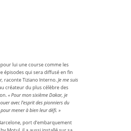
as pour lui une course comme les
e épisodes qui sera diffusé en fin
r,
raconte Tiziano Interno.
Je me suis
 créateur du plus célèbre des
çon.
« Pour mon sixième Dakar, je
nouer avec l’esprit des pionniers du
 pour mener à bien leur défi. »
ur Barcelone, port d’embarquement
y Motul, il a aussi installé sur sa