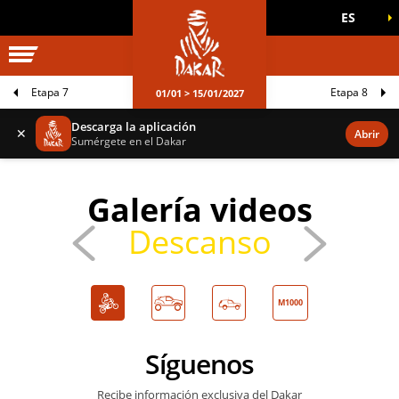
ES
UNIVERSO DAKAR
JUEGOS OFICIALES
Etapa 7
Etapa 8
01/01 > 15/01/2027
Descarga la aplicación
✕
Abrir
Sumérgete en el Dakar
Galería videos
Descanso
M1000
Síguenos
Recibe información exclusiva del Dakar