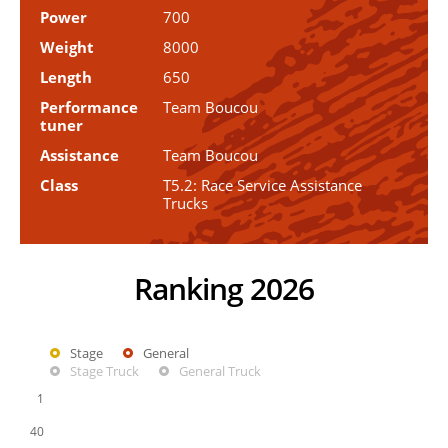
Power
700
Weight
8000
Length
650
Performance
Team Boucou
tuner
Assistance
Team Boucou
Class
T5.2: Race Service Assistance
Trucks
Ranking 2026
Stage
General
Stage Truck
General Truck