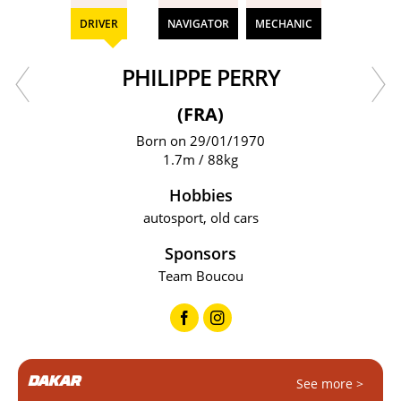
DRIVER
NAVIGATOR
MECHANIC
PHILIPPE PERRY
(FRA)
Born on 29/01/1970
1.7m / 88kg
Hobbies
autosport, old cars
Sponsors
Team Boucou
DAKAR
See more >