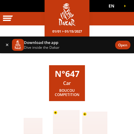
EN
DAKAR WORLD
OFFICIAL GAMES
01/01 > 01/15/2027
Download the app
✕
Open
Dive inside the Dakar
N°647
Car
BOUCOU
COMPETITION
+
+