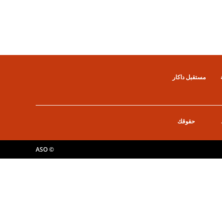
مستقبل داكار
حقوقك
© ASO