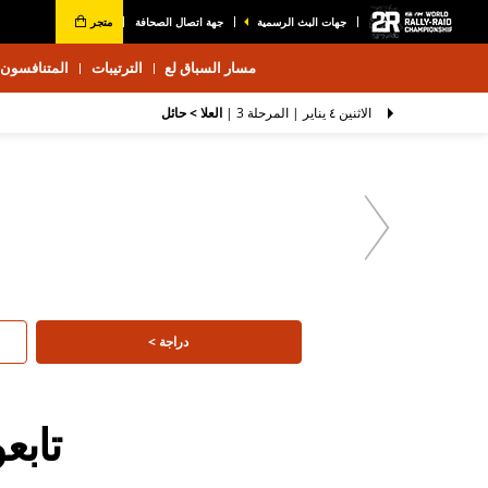
جهات البث الرسمية
جهة اتصال الصحافة
متجر
مسار السباق لع
الترتيبات
المتنافسون 2026
الاثنين ٤ يناير |
المرحلة 3
|
العلا > حائل
دراجة >
تاب