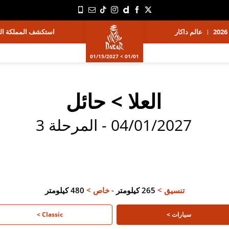
عالم داكار
استكشف المملكة الع
01/01 > 01/15/2027
العلا > حائل
04/01/2027 - المرحلة 3
تنسيق >
265 كيلومتر
-
خاص >
480 كيلومتر
سيارات >
Classic >