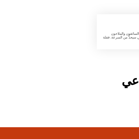
ر السائقون والملاحون
 سيحدُّ من السرعة. فقلة
اعي