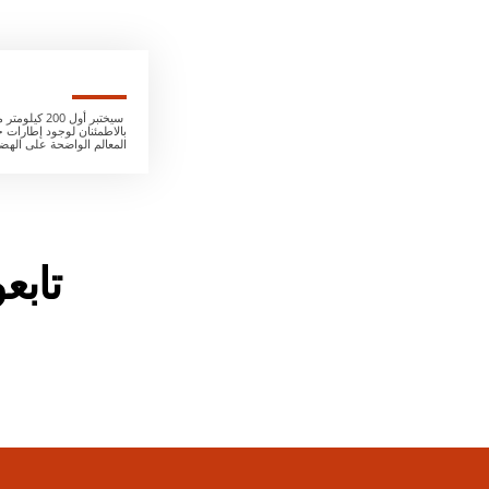
سيختبر أول
بالاطمئنان لوجود إطارات 
المعالم الواضحة على الهض
تاب