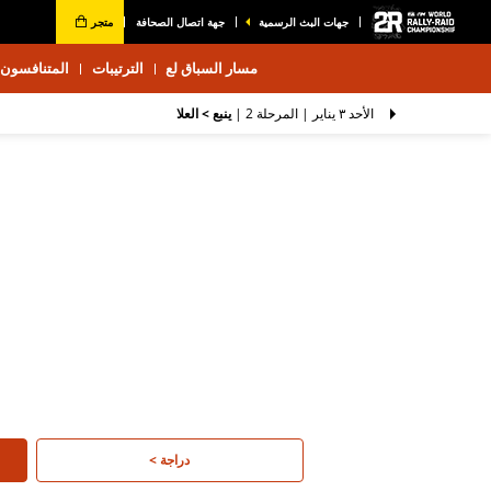
جهات البث الرسمية
جهة اتصال الصحافة
متجر
مسار السباق لع
الترتيبات
المتنافسون 2026
الأحد ٣ يناير |
المرحلة 2
|
ينبع > العلا
دراجة >