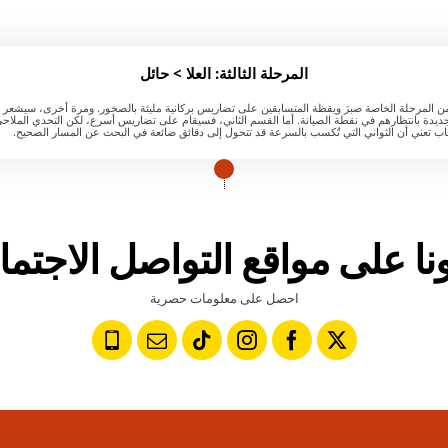
المرحلة الثالثة: العلا > حائل
 200 كيلومتر من المرحلة الخاصة صبرَ ويقظة المتسابقين على تضاريس بركانية مليئة بالصخور. ومرة أخرى، سيشع
جديدة بانتظارهم في نقطة الصيانة. أما القسم الثاني، فسيقام على تضاريس أسرع، لكن التحدي الملاحي
اب تعني أن الثواني التي تُكسب بالسرعة قد تتحول إلى دقائق ضائعة في البحث عن المسار الصحيح.
عونا على مواقع التواصل الاجتم
احصل على معلومات حصرية