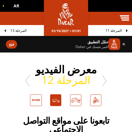
AR
الم داكار
المرحلة 11
المرحلة 13
01/01 > 01/15/2027
حمّل التطبيق
✕
فتح
اغمر نفسك في Dakar
معرض الفيديو
المرحلة 12
M1000
تابعونا على مواقع التواصل
الاجتماعي