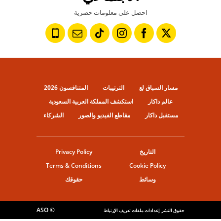
احصل على معلومات حصرية
مسار السباق لع
الترتيبات
المتنافسون 2026
عالم داكار
استكشف المملكة العربية السعودية
مستقبل داكار
مقاطع الفيديو والصور
الشركاء
التاريخ
Privacy Policy
Terms & Conditions
Cookie Policy
وسائط
حقوقك
© ASO
حقوق النشر
إعدادات ملفات تعريف الإرتباط