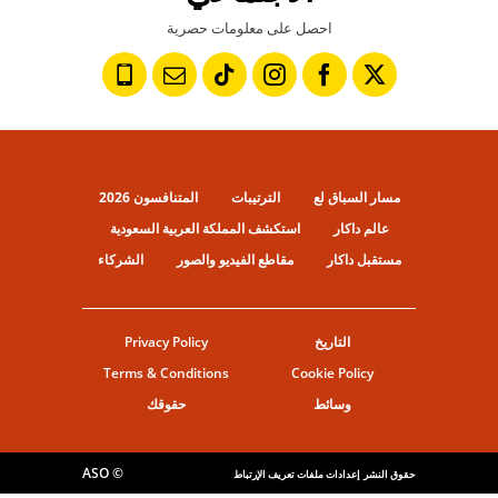
احصل على معلومات حصرية
مسار السباق لع
الترتيبات
المتنافسون 2026
عالم داكار
استكشف المملكة العربية السعودية
مستقبل داكار
مقاطع الفيديو والصور
الشركاء
التاريخ
Privacy Policy
Terms & Conditions
Cookie Policy
وسائط
حقوقك
© ASO
حقوق النشر
إعدادات ملفات تعريف الإرتباط