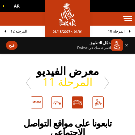
AR
الم داكار
المرحلة 10
المرحلة 12
01/01 > 01/15/2027
حمّل التطبيق
✕
فتح
اغمر نفسك في Dakar
معرض الفيديو
المرحلة 11
M1000
تابعونا على مواقع التواصل
الاجتماعي