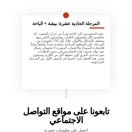
المرحلة الحادية عشرة: بيشة > الباحة
يتجه السعوديون إلى الباحة هرباً من حرارة الصيف، أما
منافسو داكار فيفضلون الكثبان، وسيجدون الكثير منها
بمختلف الأشكال والألوان خلال أول 150 كيلومتراً من
المرحلة. لكن المنطقة البركانية ستقدم تحدياً مختلفاً تماماً.
فالحجارة السوداء والأعصاب المتوترة لا تجتمعان بشكل
جيد، وقد تتسبب هذه التضاريس في تدمير الإطارات
بسرعة لدى الفرق التي تضغط أكثر من اللازم. وسيكون
تجنب هذا الخطر أمراً حاسماً في النصف الأول من المرحلة
الماراثونية.
تابعونا على مواقع التواصل
الاجتماعي
احصل على معلومات حصرية