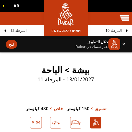
AR
الم داكار
المرحلة 10
المرحلة 12
01/01 > 01/15/2027
حمّل التطبيق
✕
فتح
اغمر نفسك في Dakar
بيشة > الباحة
13/01/2027 - المرحلة 11
تنسيق >
150 كيلومتر
-
خاص >
480 كيلومتر
M1000