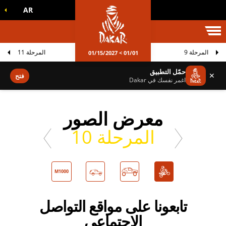
AR
الم داكار
المرحلة 9
المرحلة 11
01/01 > 01/15/2027
حمّل التطبيق
✕
فتح
اغمر نفسك في Dakar
معرض الصور
المرحلة 10
M1000
تابعونا على مواقع التواصل
الاجتماعي