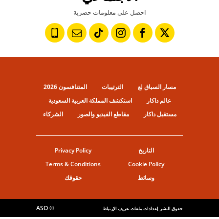
احصل على معلومات حصرية
مسار السباق لع
الترتيبات
المتنافسون 2026
عالم داكار
استكشف المملكة العربية السعودية
مستقبل داكار
مقاطع الفيديو والصور
الشركاء
التاريخ
Privacy Policy
Terms & Conditions
Cookie Policy
وسائط
حقوقك
© ASO
حقوق النشر
إعدادات ملفات تعريف الإرتباط