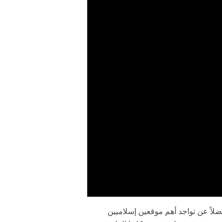
ضلاً عن تواجد أهم موقعين إسلاميين
#Dakar 2021 - KSA Land of sports