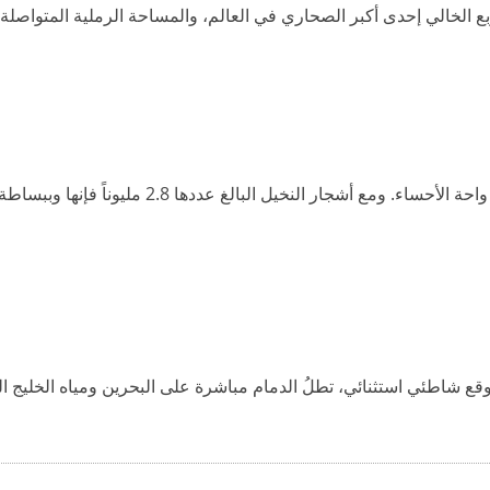
بع الخالي إحدى أكبر الصحاري في العالم، والمساحة الرملية المتواصلة ا
مع أشجار النخيل البالغ عددها 2.8 مليوناً فإنها وببساطة الواحة الأكبر في العالم.
قع شاطئي استثنائي، تطلُ الدمام مباشرة على البحرين ومياه الخليج الع