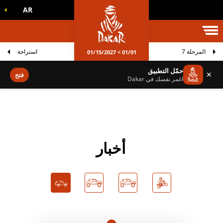
AR
الم داكار
المرحلة 7
استراحة
01/01 > 01/15/2027
حمّل التطبيق
✕
فتح
اغمر نفسك في Dakar
أخبار