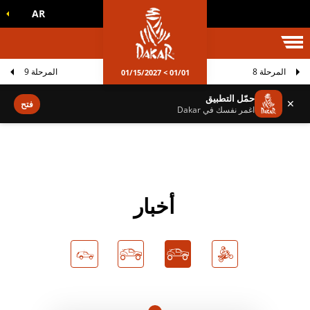
AR
الم داكار
المرحلة 8
المرحلة 9
01/01 > 01/15/2027
حمّل التطبيق
✕
فتح
اغمر نفسك في Dakar
أخبار