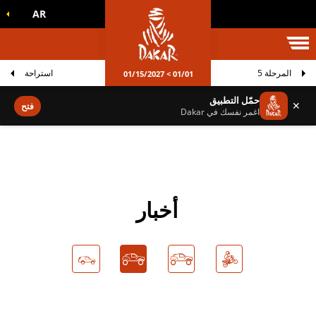
AR
الم داكار
المرحلة 5
استراحة
01/01 > 01/15/2027
حمّل التطبيق
✕
فتح
اغمر نفسك في Dakar
أخبار