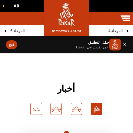
AR
الم داكار
المرحلة 4
المرحلة 6
01/01 > 01/15/2027
حمّل التطبيق
✕
فتح
اغمر نفسك في Dakar
أخبار