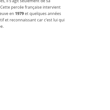
s, il s’agit seulement de sa
 Cette percée française intervient
preuve en
1979
et quelques années
if et reconnaissant car c’est lui qui
ée.