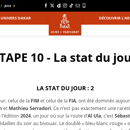
JEUX
UNIVERS DAKAR
DÉCOUVRIR L'AR
01/01 > 15/01/2027
TAPE 10 - La stat du jo
LA STAT DU JOUR : 2
ur, celui de la
FIM
et celui de la
FIA
, ont été dominés aujour
n
et
Mathieu Serradori
. Ce n’est pas exactement une rareté
l’édition
2024
, un jour où sur la route d’
Al Ula
, c’est
Sébast
ailles du soir au bivouac. Le doublé « bleu-blanc-rouge » 