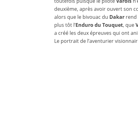
toutefois puisque le pilote
Varois
n’
deuxième, après avoir ouvert son 
alors que le bivouac du
Dakar
rend
plus tôt l’
Enduro du Touquet
, que
a créé les deux épreuves qui ont anim
Le portrait de l’aventurier visionnai