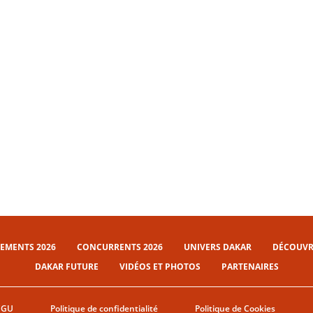
209 SERRADORI Mathieu (fra), MINAUDIER Loic (fra), Century, Century Racing Factory team, FIA W2RC, Motul, Ultimate, action during the Stage 2 of the Dakar 2025 from January 5 to 6, 2025 around Bisha, Saudi Arabia © A.S.O./F.Le Floc'h/DPPI
EMENTS 2026
CONCURRENTS 2026
UNIVERS DAKAR
DÉCOUVRI
DAKAR FUTURE
VIDÉOS ET PHOTOS
PARTENAIRES
CGU
Politique de confidentialité
Politique de Cookies