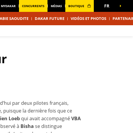
FR
MYDAKAR
CONCURRENTS
MÉDIAS
BOUTIQUE
ABIE SAOUDITE
DAKAR FUTURE
VIDÉOS ET PHOTOS
PARTENAI
ur
d’hui par deux pilotes français,
, puisque la dernière fois que ce
ien Loeb
qui avait accompagné
VBA
observé à
Bisha
se distingue