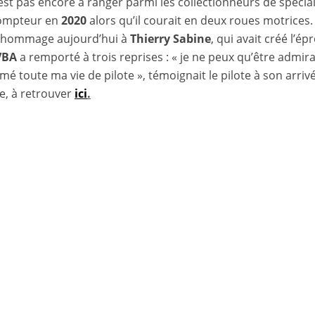
est pas encore à ranger parmi les collectionneurs de spéciale
compteur en
2020
alors qu’il courait en deux roues motrices.
 hommage aujourd’hui à
Thierry Sabine
, qui avait créé l’é
VBA
a remporté à trois reprises : « je ne peux qu’être admirat
é toute ma vie de pilote », témoignait le pilote à son arriv
re, à retrouver
ici
.