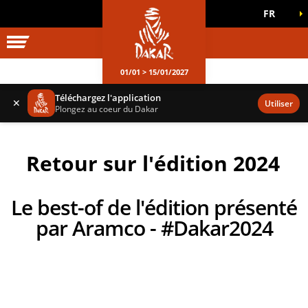
FR
UNIVERS DAKAR
JEUX OFFICIELS
01/01 > 15/01/2027
Téléchargez l'application
✕
Utiliser
Plongez au coeur du Dakar
Retour sur l'édition 2024
Le best-of de l'édition présenté
par Aramco - #Dakar2024