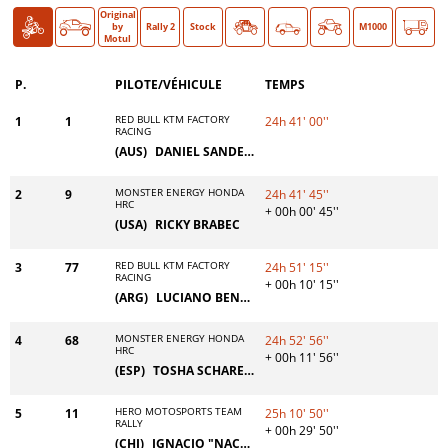
Original
Moto
Auto
O >
by
Rally 2
Stock
Classic
M1000
Motul
P.
PILOTE/VÉHICULE
TEMPS
RED BULL KTM FACTORY
1
1
24h 41' 00''
RACING
(AUS)
DANIEL SANDERS
MONSTER ENERGY HONDA
2
9
24h 41' 45''
HRC
+ 00h 00' 45''
(USA)
RICKY BRABEC
RED BULL KTM FACTORY
3
77
24h 51' 15''
RACING
+ 00h 10' 15''
(ARG)
LUCIANO BENAVIDES
MONSTER ENERGY HONDA
4
68
24h 52' 56''
HRC
+ 00h 11' 56''
(ESP)
TOSHA SCHAREINA
HERO MOTOSPORTS TEAM
5
11
25h 10' 50''
RALLY
+ 00h 29' 50''
(CHI)
IGNACIO "NACHO" CORNEJO