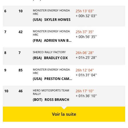
MONSTER ENERGY HONDA
6
10
25h 13' 03''
HRC
+ 00h 32' 03''
(USA)
SKYLER HOWES
MONSTER ENERGY HONDA
7
42
25h 37' 35''
HRC
+ 00h 56' 35''
(FRA)
ADRIEN VAN BEVEREN
SHERCO RALLY FACTORY
8
7
26h 06' 28''
+ 01h 25' 28''
(RSA)
BRADLEY COX
MONSTER ENERGY HONDA
9
85
26h 12' 04''
HRC
+ 01h 31' 04''
(USA)
PRESTON CAMPBELL
HERO MOTOSPORTS TEAM
10
46
26h 17' 10''
RALLY
+ 01h 36' 10''
(BOT)
ROSS BRANCH
Voir la suite