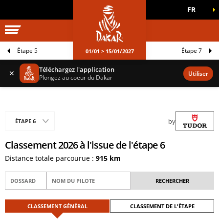
FR
UNIVERS DAKAR
JEUX OFFICIELS
Étape 5
Étape 7
01/01 > 15/01/2027
Téléchargez l'application
✕
Utiliser
Plongez au coeur du Dakar
by
ÉTAPE 6
Classement 2026 à l'issue de l'étape 6
Distance totale parcourue :
915 km
CLASSEMENT GÉNÉRAL
CLASSEMENT DE L'ÉTAPE