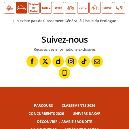
Original
Moto
Auto
O >
by
Rally 2
Stock
Classic
M1000
Motul
Il n’existe pas de Classement Général à l’issue du Prologue
Suivez-nous
Recevez des informations exclusives
PARCOURS
CLASSEMENTS 2026
CONCURRENTS 2026
UNIVERS DAKAR
DÉCOUVRIR L'ARABIE SAOUDITE