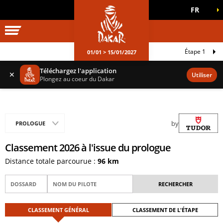
FR
UNIVERS DAKAR
JEUX OFFICIELS
Étape 1
01/01 > 15/01/2027
Téléchargez l'application
✕
Utiliser
Plongez au coeur du Dakar
by
PROLOGUE
Classement 2026 à l'issue du prologue
Distance totale parcourue :
96 km
CLASSEMENT GÉNÉRAL
CLASSEMENT DE L'ÉTAPE