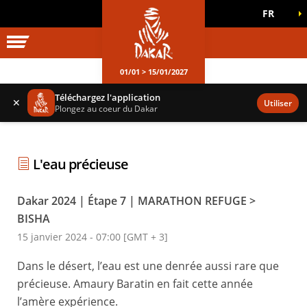
FR
UNIVERS DAKAR
JEUX OFFICIELS
01/01 > 15/01/2027
Téléchargez l'application
✕
Utiliser
Plongez au coeur du Dakar
L'eau précieuse
Dakar 2024 | Étape 7 | MARATHON REFUGE >
BISHA
15 janvier 2024 - 07:00 [GMT + 3]
Dans le désert, l’eau est une denrée aussi rare que
précieuse. Amaury Baratin en fait cette année
l’amère expérience.