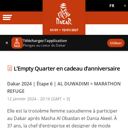
FR
UNIVERS DAKAR
JEUX OFFICIELS
01/01 > 15/01/2027
Téléchargez l'application
✕
Utiliser
Plongez au coeur du Dakar
L’Empty Quarter en cadeau d’anniversaire
Dakar 2024 | Étape 6 | AL DUWADIMI > MARATHON
REFUGE
12 janvier 2024 - 20:16 [GMT + 3]
Elle est la troisième femme saoudienne à participer
au Dakar après Masha Al Obaidan et Dania Akeel. À
37 ans, la chef d’entreprise et designer de mode