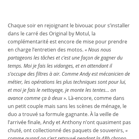
Chaque soir en rejoignant le bivouac pour s’installer
131 FABRE Anthony (fra), Team ARF, KTM, Moto, Originals by Motul, 132 BEAUCOUD Andy (fra), Team RAF, Husqvarna, Moto, Originals by Motul, action during the Stage 1 of the Dakar 2024 on January 6, 2024 between Al-Ula and Al Henakiyah, Saudi Arabia - Photo © A.S.O./F.Gooden/DPPI
dans le carré des Original by Motul, la
complémentarité est encore de mise pour prendre
en charge l’entretien des motos.
« Nous nous
partageons les tâches et c’est une façon de gagner du
temps. Moi je fais les vidanges, et en attendant il
s’occupe des filtres à air. Comme Andy est mécanicien de
métier, les opérations les plus techniques sont pour lui,
et moi je fais le nettoyage, je monte les tentes… on
avance comme ça à deux »
. Là-encore, comme dans
un petit couple mais sans les scènes de ménage, le
duo a trouvé sa formule gagnante. À la veille de
l’arrivée finale, Andy et Anthony n’ont quasiment pas
chuté, ont collectionné des paquets de souvenirs,
«
comme quand on s’est retrouvé pendant la 48h chrono