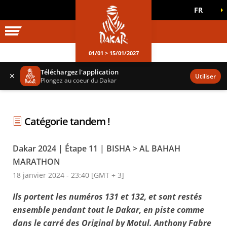
FR
UNIVERS DAKAR
JEUX OFFICIELS
01/01 > 15/01/2027
Téléchargez l'application
✕
Utiliser
Plongez au coeur du Dakar
Catégorie tandem !
Dakar 2024 | Étape 11 | BISHA > AL BAHAH
MARATHON
18 janvier 2024 - 23:40 [GMT + 3]
Ils portent les numéros 131 et 132, et sont restés
ensemble pendant tout le Dakar, en piste comme
dans le carré des Original by Motul. Anthony Fabre