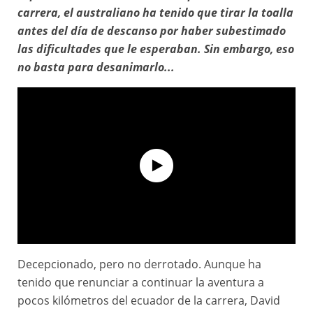
carrera, el australiano
ha tenido
que tirar la toalla
antes del día de descanso por haber subestimado
las dificultades que le esperaban. Sin embargo, eso
no
basta para desanimarlo...
Decepcionado, pero no derrotado. Aunque ha
Dakar 2026 - Inside bivouac - David Brock habla sobre sus lesiones
tenido que renunciar a continuar la aventura a
pocos kilómetros del ecuador de la carrera, David