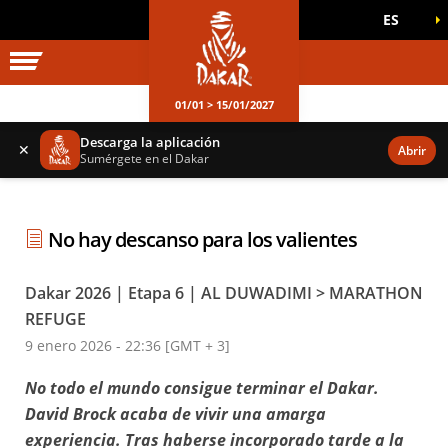
ES
UNIVERSO DAKAR
JUEGOS OFICIALES
01/01 > 15/01/2027
Descarga la aplicación
✕
Abrir
Sumérgete en el Dakar
No hay descanso para los valientes
Dakar 2026 | Etapa 6 | AL DUWADIMI > MARATHON
REFUGE
9 enero 2026 - 22:36 [GMT + 3]
No todo el mundo consigue terminar el Dakar.
David Brock acaba de vivir una amarga
experiencia. Tras haberse incorporado tarde a la