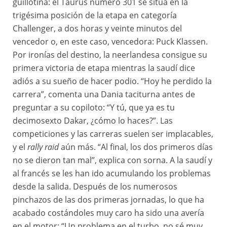
guillotina: el Taurus número 301 se sitúa en la
trigésima posición de la etapa en categoría
Challenger, a dos horas y veinte minutos del
vencedor o, en este caso, vencedora: Puck Klassen.
Por ironías del destino, la neerlandesa consigue su
primera victoria de etapa mientras la saudí dice
adiós a su sueño de hacer podio. “Hoy he perdido la
carrera”, comenta una Dania taciturna antes de
preguntar a su copiloto: “Y tú, que ya es tu
decimosexto Dakar, ¿cómo lo haces?”. Las
competiciones y las carreras suelen ser implacables,
y el
rally raid
aún más. “Al final, los dos primeros días
no se dieron tan mal”, explica con sorna. A la saudí y
al francés se les han ido acumulando los problemas
desde la salida. Después de los numerosos
pinchazos de las dos primeras jornadas, lo que ha
acabado costándoles muy caro ha sido una avería
en el motor: “Un problema en el turbo, no sé muy