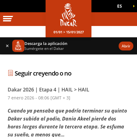
ES
UNIVERSO DAKAR
JUEGOS OFICIALES
01/01 > 15/01/2027
Descarga la aplicación
✕
Abrir
Sumérgete en el Dakar
Seguir creyendo o no
Dakar 2026 | Etapa 4 | HAIL > HAIL
7 enero 2026 - 08:06 [GMT + 3]
Cuando ya pensaba que podría terminar su quinto
Dakar subida al podio, Dania Akeel pierde dos
horas largas durante la tercera etapa. Se esfuma
su sueño, a menos que…