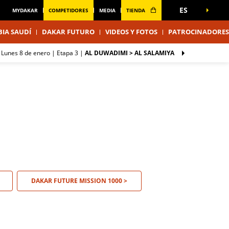
ES
MYDAKAR
COMPETIDORES
MEDIA
TIENDA
IA SAUDÍ
DAKAR FUTURO
VIDEOS Y FOTOS
PATROCINADORES
lunes 8 de enero |
Etapa 3
|
AL DUWADIMI > AL SALAMIYA
DAKAR FUTURE MISSION 1000 >