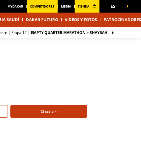
ES
MYDAKAR
COMPETIDORES
MEDIA
TIENDA
IA SAUDÍ
DAKAR FUTURO
VIDEOS Y FOTOS
PATROCINADORES
enero |
Etapa 12
|
EMPTY QUARTER MARATHON > SHAYBAH
Classic >