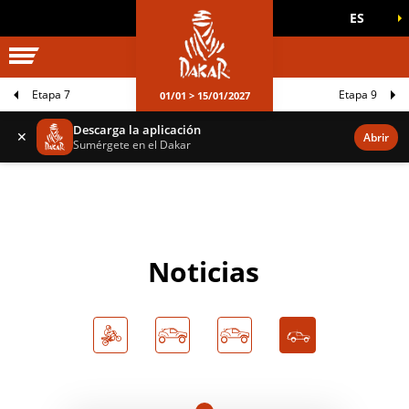
ES
UNIVERSO DAKAR
JUEGOS OFICIALES
Etapa 7
Etapa 9
01/01 > 15/01/2027
Descarga la aplicación
✕
Abrir
Sumérgete en el Dakar
Noticias