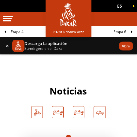
ES
UNIVERSO DAKAR
JUEGOS OFICIALES
Etapa 4
Etapa 6
01/01 > 15/01/2027
Descarga la aplicación
✕
Abrir
Sumérgete en el Dakar
Noticias