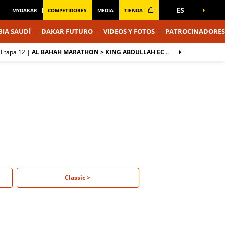
ES
MYDAKAR
COMPETIDORES
MEDIA
TIENDA
IA SAUDÍ
DAKAR FUTURO
VIDEOS Y FOTOS
PATROCINADORES
Etapa 12
|
AL BAHAH MARATHON > KING ABDULLAH ECONOMIC CITY
Classic >