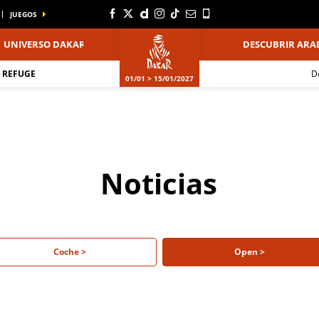
JUEGOS
UNIVERSO DAKAR
DESCUBRIR ARAB
 REFUGE
01/01 > 15/01/2027
Noticias
Coche >
Open >