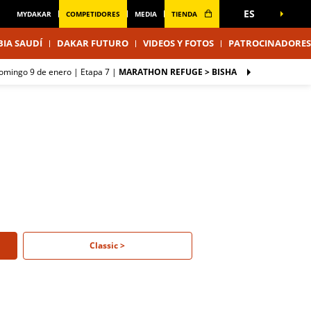
ES
MYDAKAR
COMPETIDORES
MEDIA
TIENDA
IA SAUDÍ
DAKAR FUTURO
VIDEOS Y FOTOS
PATROCINADORES
domingo 9 de enero |
Etapa 7
|
MARATHON REFUGE > BISHA
Classic >