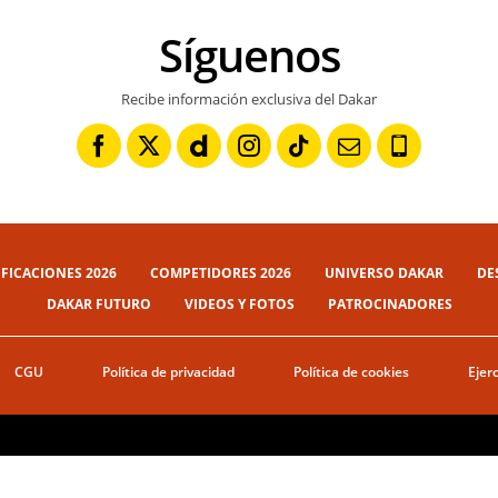
Síguenos
Recibe información exclusiva del Dakar
IFICACIONES 2026
COMPETIDORES 2026
UNIVERSO DAKAR
DE
DAKAR FUTURO
VIDEOS Y FOTOS
PATROCINADORES
CGU
Política de privacidad
Política de cookies
Ejer