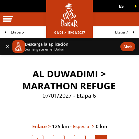
ES
UNIVERSO DAKAR
JUEGOS OFICIALES
Etapa 5
Etapa 7
01/01 > 15/01/2027
Descarga la aplicación
✕
Abrir
Sumérgete en el Dakar
AL DUWADIMI >
MARATHON REFUGE
07/01/2027 - Etapa 6
Enlace >
125 km
-
Especial >
0 km