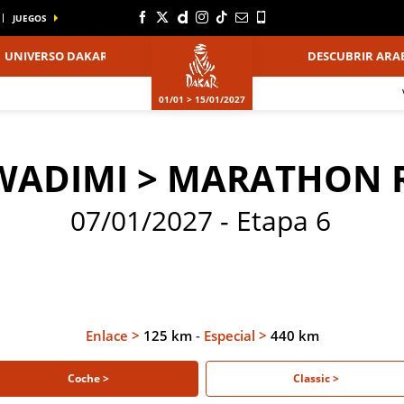
JUEGOS
UNIVERSO DAKAR
DESCUBRIR ARAB
01/01 > 15/01/2027
WADIMI > MARATHON 
07/01/2027 - Etapa 6
Enlace >
125 km
-
Especial >
440 km
Coche >
Classic >