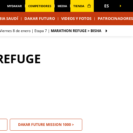
ES
MYDAKAR
COMPETIDORES
MEDIA
TIENDA
IA SAUDÍ
DAKAR FUTURO
VIDEOS Y FOTOS
PATROCINADORES
viernes 8 de enero |
Etapa 7
|
MARATHON REFUGE > BISHA
REFUGE
DAKAR FUTURE MISSION 1000 >