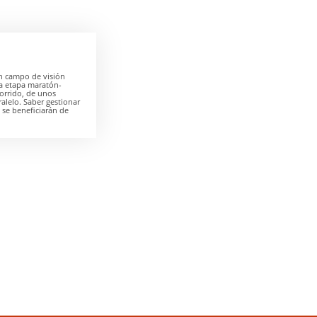
un campo de visión
la etapa maratón-
orrido, de unos
ralelo. Saber gestionar
2 se beneficiarán de